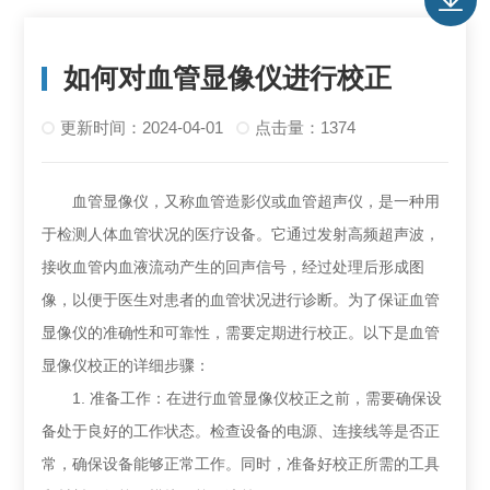
如何对血管显像仪进行校正
更新时间：2024-04-01
点击量：1374
血管显像仪，又称血管造影仪或血管超声仪，是一种用
于检测人体血管状况的医疗设备。它通过发射高频超声波，
接收血管内血液流动产生的回声信号，经过处理后形成图
像，以便于医生对患者的血管状况进行诊断。为了保证血管
显像仪的准确性和可靠性，需要定期进行校正。以下是血管
显像仪校正的详细步骤：
1. 准备工作：在进行血管显像仪校正之前，需要确保设
备处于良好的工作状态。检查设备的电源、连接线等是否正
常，确保设备能够正常工作。同时，准备好校正所需的工具