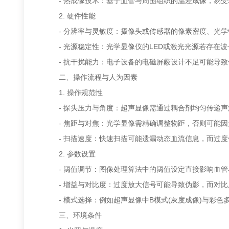
- 热成像技术：基于血管与周围组织的温差成像，易受
2. 硬件性能
- 分辨率与灵敏度：摄像头或传感器的像素密度、光学
- 光源稳定性：光学显像仪的LED或激光光源若存在波
- 抗干扰能力：电子设备的电磁屏蔽设计不足可能导致
二、操作流程与人为因素
1. 操作规范性
- 探头压力与角度：超声显像需通过耦合剂均匀传递声
- 焦距与对焦：光学显像需精确调整物距，否则可能因
- 扫描速度：快速扫描可能遗漏动态血流信息，而过度
2. 参数设置
- 阈值调节：图像处理算法中的阈值设定直接影响血管
- 增益与对比度：过度放大信号可能导致伪影，而对比
- 模式选择：例如超声显像中B模式(灰度成像)与彩色多
三、环境条件