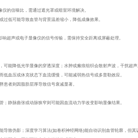
像仪的信噪比，需通过遮光罩或暗室环境解决。
或过低可能导致血管与背景温差缩小，降低成像效果。
影响超声或电子显像仪的信号传输，需保持安全距离或屏蔽处理。
，可能降低光学显像的穿透深度；水肿或瘢痕组织会散射声波，干扰超声
而低血压或休克状态下血流缓慢，可能减弱热信号或多普勒效应。
胖患者则因脂肪层厚导致信号衰减显著。
管；静脉曲张或动脉狭窄则可能因血流动力学改变影响显像结果。
导致伪影；深度学习算法(如卷积神经网络)能自动识别血管轮廓，但其