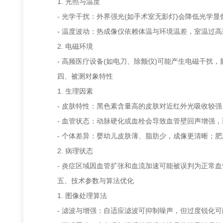
1. 光照与温度
- 光学干扰：外界强光(如手术室无影灯)会降低光学显
- 温度波动：热成像仪依赖体温与环境温差，室温过高
2. 电磁环境
- 高频医疗设备(如电刀、除颤仪)可能产生电磁干扰，
四、被测对象特性
1. 生理因素
- 皮肤特性：黑色素含量高的皮肤对近红外光吸收较强
- 血管状态：动脉硬化或血栓会导致血管壁回声增强，
- 个体差异：婴幼儿皮肤薄、脂肪少，成像更清晰；肥
2. 病理状态
- 炎症区域因血管扩张和血流加速可能被误判为正常血
五、技术参数与算法优化
1. 图像处理算法
- 滤波与增强：自适应滤波可抑制噪声，但过度锐化可能