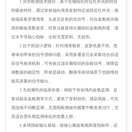
1.光学检测技术路径：基于生物组织对近红外光的特异
性吸收特性，通过发射端向颅表发射特定波段近红外光，接
收端采集穿透颅骨、头皮后反射的光信号，结合血氧相关物
质的吸收系数差异，经算法换算得出脑组织血氧饱和度、灌
注水平等核心指标，全程无需穿刺、无创伤。
2.抗干扰设计逻辑：针对颅骨散射、皮肤色素干扰、患
者体动带来的信号漂移问题，采用多通道冗余采集结合自适
应信号校准机制，可有效过滤非脑组织的杂散信号，保障监
测数据的稳定性，即使是躁动、翻身等体动场景下也能维持
较高质量的信号输出。
3.无创属性的临床价值：相较于有创颅内血氧监测、反
复动脉采血检测等方式，避免了穿刺创伤、感染风险，可实
现连续不间断监测，无需因检测操作频繁中断患者治疗，尤
其适合需长期监测体征的危重人群。
4.多维指标输出基础：除核心脑血氧饱和度指标外，还