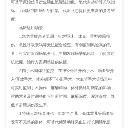
可基于原始信号衍生脑血流灌注指数、氧代谢趋势等关联指
标，为临床判断脑组织供氧、代谢状态提供更丰富的参考维
度。
临床适用场景：
1.急危重症患者监测：针对昏迷、休克、重型颅脑损
伤、急性呼吸衰竭等无法配合检查、有创监测风险高的患
者，可实时追踪脑氧变化，早期发现脑缺氧风险，为抢救时
机把握、治疗方案调整提供依据。
2.围手术期体征监控：在神经外科开颅手术、脑血管介
入/开放手术、体外循环下心脏手术、大血管手术等场景中，
可实时监测手术操作、麻醉药物、体外循环对脑氧的影响，
帮助术者及时调整血管阻断时间、麻醉深度、灌注参数，降
低术后脑损伤发生率。
3.特殊人群筛查评估：针对早产儿、低体重儿等脑血管
发育不完整的群体，可替代频繁动脉采血进行长期脑氧监