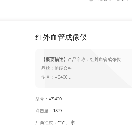
红外血管成像仪
【概要描述】
产品名称：红外血管成像仪
品牌：博联众科
型号：VS400
重量：360g
类型：投影式
型号：
VS400
产地：武汉
点击量：
1377
备案号：鄂汉械备20150252号
厂商性质：
生产厂家