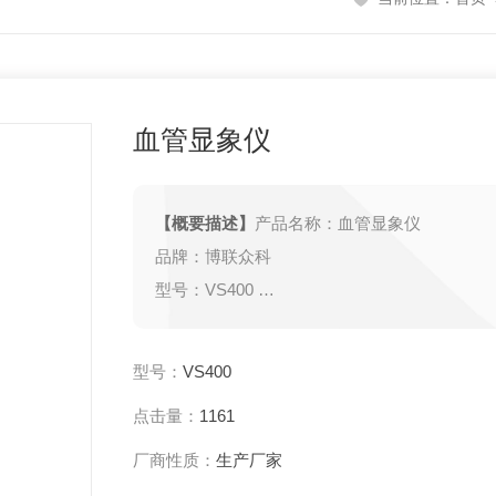
血管显象仪
【概要描述】
产品名称：血管显象仪
品牌：博联众科
型号：VS400
重量：360g
类型：投影式
型号：
VS400
产地：武汉
点击量：
1161
备案号：鄂汉械备20150252号
厂商性质：
生产厂家