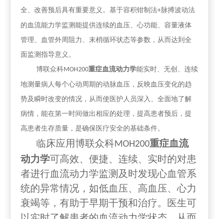
全、改善预后具有重要意义。
基于
容积钳制法
脉搏波动
法
+
的血流能力学监测能提供连续的血压、心功能、容量液体
管理、血管外周阻力、末梢循环状态等参数，从而达到全
面监测指导意义。
博联众科
重症血流动力学
能
实时、无创、
连续
MOH200
地测量病人每个心动周期的动脉血压，反映血压变化的趋
势及瞬时改变的情况，从而使医护人员深入、全面地了解
病情，能在第一时间做出相应的处理，提高患者预后，提
高患者生存质量，是确保医疗安全的基础条件。
临床应用博联众科
重症血流
MOH200
动力学
可高效、便捷、连续、实时的对患
者进行血流动力学监测及时发现心血管系
统的异常情况，如低血压、高血压、心力
衰竭等，有助于早期干预和治疗。医生可
以实时了解患者的血流动力学状态，从而